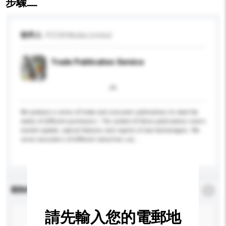
步驟二
收件人
PCCW Media Limited
Trade Publication Service
We produce a series of trade and consumer publications to meet the
needs of different purchasers. The content of these publications covers
market update, special features and reports of new technologies. We
serve consumers of different industries suc...
更多...
查詢內容
*
必須填寫
請先輸入您的電郵地