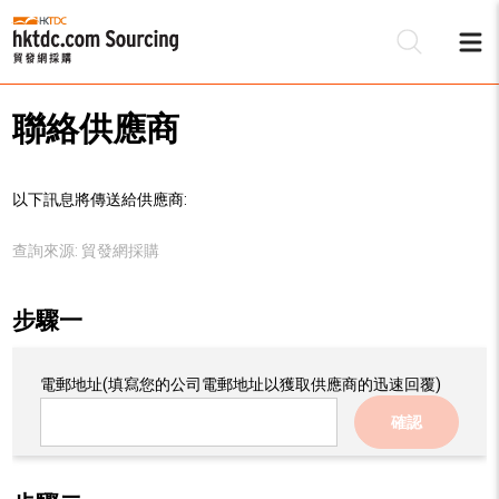
聯絡供應商
以下訊息將傳送給供應商:
查詢來源:
貿發網採購
步驟一
電郵地址
(填寫您的公司電郵地址以獲取供應商的迅速回覆)
確認