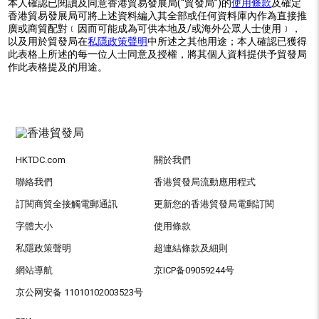
本人確認已閱讀及同意香港貿易發展局(“貿發局”)的
使用條款
及確定
香港貿易發展局可將上述資料編入其全部或任何資料庫內作為直接推
廣或商貿配對﹝因而可能成為可供本地及/或海外公眾人士使用﹞，
以及用於貿發局在
私隱政策聲明
中所述之其他用途；本人確認已獲得
此表格上所述的每一位人士同意及授權，將其個人資料提供予貿發局
作此表格提及的用途。
HKTDC.com
關於我們
聯絡我們
香港貿發局流動應用程式
訂閱商貿全接觸電郵通訊
更新您的香港貿發局電郵訂閱
字體大小
使用條款
私隱政策聲明
超連結條款及細則
網站導航
京ICP备09059244号
京公网安备 11010102003523号