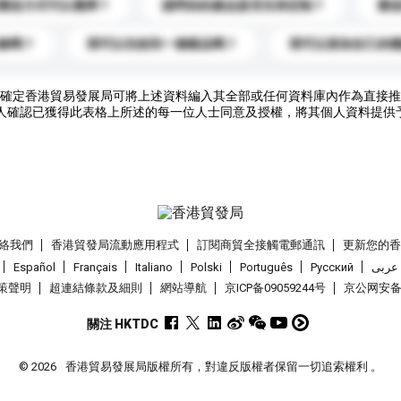
運送方式可以選擇？
請問你的產品是否支持定制？
運
錄嗎？
我可以先收到一個樣品嗎？
我可以添加自己的
確定香港貿易發展局可將上述資料編入其全部或任何資料庫內作為直接推
人確認已獲得此表格上所述的每一位人士同意及授權，將其個人資料提供
絡我們
香港貿發局流動應用程式
訂閱商貿全接觸電郵通訊
更新您的
Español
Français
Italiano
Polski
Português
Pусский
عربى
策聲明
超連結條款及細則
網站導航
京ICP备09059244号
京公网安备 1
關注 HKTDC
© 2026
香港貿易發展局版權所有，對違反版權者保留一切追索權利 。