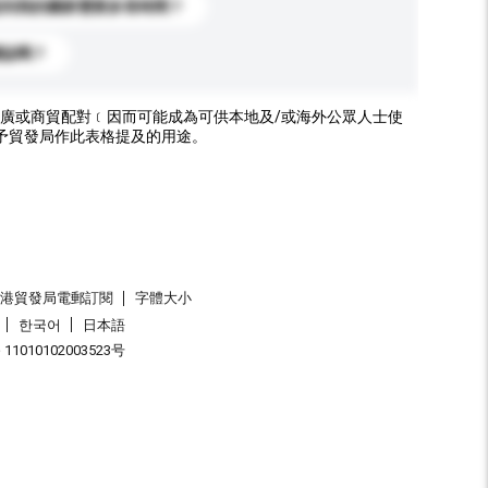
送到我的國家需要多長時間？
標誌嗎？
廣或商貿配對﹝因而可能成為可供本地及/或海外公眾人士使
予貿發局作此表格提及的用途。
香港貿發局電郵訂閱
字體大小
한국어
日本語
1010102003523号