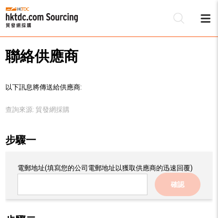
聯絡供應商
以下訊息將傳送給供應商:
查詢來源:
貿發網採購
步驟一
電郵地址
(填寫您的公司電郵地址以獲取供應商的迅速回覆)
確認