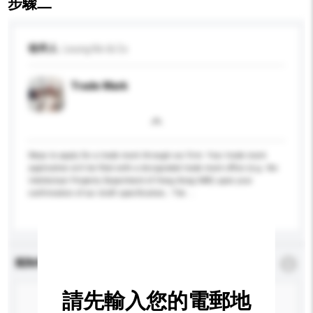
步驟二
收件人
Leung Kin & Co
Trade Mark
Steps to apply for a trade mark through our firm: Your trade mark
application will be filed with a designated trade mark office (e.g. the
Intellectual Property Department of Hong Kong SAR) upon your
confirmation of our draft specification;. The ...
更多...
查詢內容
*
必須填寫
請先輸入您的電郵地