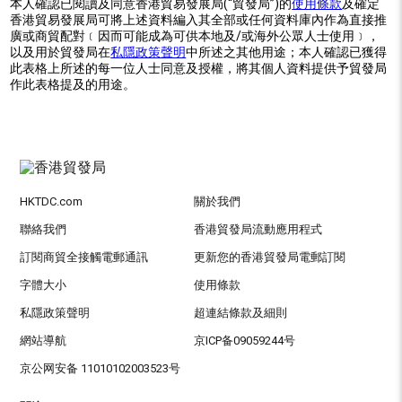
本人確認已閱讀及同意香港貿易發展局(“貿發局”)的
使用條款
及確定
香港貿易發展局可將上述資料編入其全部或任何資料庫內作為直接推
廣或商貿配對﹝因而可能成為可供本地及/或海外公眾人士使用﹞，
以及用於貿發局在
私隱政策聲明
中所述之其他用途；本人確認已獲得
此表格上所述的每一位人士同意及授權，將其個人資料提供予貿發局
作此表格提及的用途。
HKTDC.com
關於我們
聯絡我們
香港貿發局流動應用程式
訂閱商貿全接觸電郵通訊
更新您的香港貿發局電郵訂閱
字體大小
使用條款
私隱政策聲明
超連結條款及細則
網站導航
京ICP备09059244号
京公网安备 11010102003523号