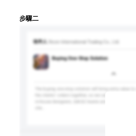
步驟二
收件人
Ricon International Trading Co., Ltd.
Buying One-Stop Solution
The buying one-stop solution will bring extra value to
the clients' orders together, so we can get the lowes
in-house designers, QA/QC teams and&nbsp;sourcing 
clie...
更多...