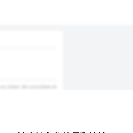
 our clients. We consolidate all
t cost. We have sales teams,
specialists to support our