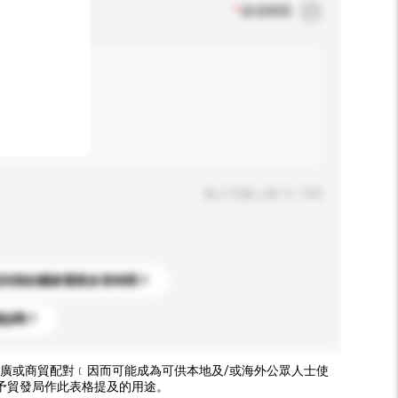
*
必須填寫
輸入字數上限: 0 / 500
送到我的國家需要多長時間？
標誌嗎？
廣或商貿配對﹝因而可能成為可供本地及/或海外公眾人士使
予貿發局作此表格提及的用途。