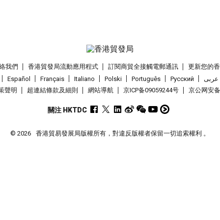
絡我們
香港貿發局流動應用程式
訂閱商貿全接觸電郵通訊
更新您的
Español
Français
Italiano
Polski
Português
Pусский
عربى
策聲明
超連結條款及細則
網站導航
京ICP备09059244号
京公网安备 1
關注 HKTDC
© 2026
香港貿易發展局版權所有，對違反版權者保留一切追索權利 。