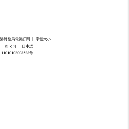
香港貿發局電郵訂閱
字體大小
한국어
日本語
1010102003523号