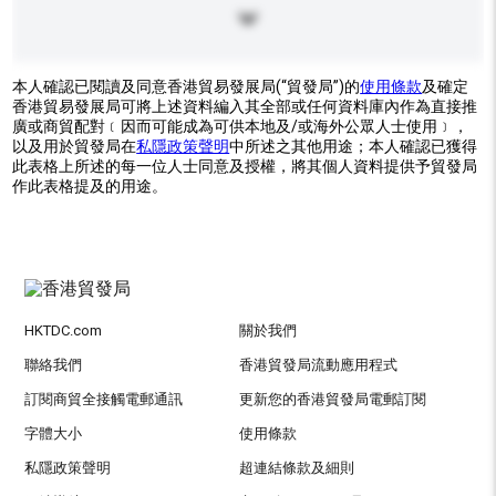
本人確認已閱讀及同意香港貿易發展局(“貿發局”)的
使用條款
及確定
香港貿易發展局可將上述資料編入其全部或任何資料庫內作為直接推
廣或商貿配對﹝因而可能成為可供本地及/或海外公眾人士使用﹞，
以及用於貿發局在
私隱政策聲明
中所述之其他用途；本人確認已獲得
此表格上所述的每一位人士同意及授權，將其個人資料提供予貿發局
作此表格提及的用途。
HKTDC.com
關於我們
聯絡我們
香港貿發局流動應用程式
訂閱商貿全接觸電郵通訊
更新您的香港貿發局電郵訂閱
字體大小
使用條款
私隱政策聲明
超連結條款及細則