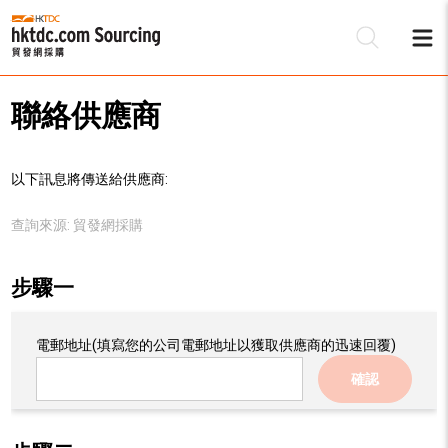
聯絡供應商
以下訊息將傳送給供應商:
查詢來源:
貿發網採購
步驟一
電郵地址
(填寫您的公司電郵地址以獲取供應商的迅速回覆)
確認