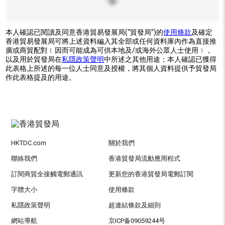
本人確認已閱讀及同意香港貿易發展局(“貿發局”)的
使用條款
及確定
香港貿易發展局可將上述資料編入其全部或任何資料庫內作為直接推
廣或商貿配對﹝因而可能成為可供本地及/或海外公眾人士使用﹞，
以及用於貿發局在
私隱政策聲明
中所述之其他用途；本人確認已獲得
此表格上所述的每一位人士同意及授權，將其個人資料提供予貿發局
作此表格提及的用途。
HKTDC.com
關於我們
聯絡我們
香港貿發局流動應用程式
訂閱商貿全接觸電郵通訊
更新您的香港貿發局電郵訂閱
字體大小
使用條款
私隱政策聲明
超連結條款及細則
網站導航
京ICP备09059244号