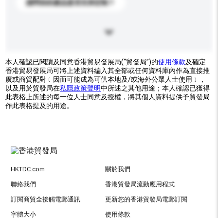
請問你的產品是否支持定制？
本人確認已閱讀及同意香港貿易發展局(“貿發局”)的
使用條款
及確定
香港貿易發展局可將上述資料編入其全部或任何資料庫內作為直接推
廣或商貿配對﹝因而可能成為可供本地及/或海外公眾人士使用﹞，
以及用於貿發局在
私隱政策聲明
中所述之其他用途；本人確認已獲得
此表格上所述的每一位人士同意及授權，將其個人資料提供予貿發局
作此表格提及的用途。
HKTDC.com
關於我們
聯絡我們
香港貿發局流動應用程式
訂閱商貿全接觸電郵通訊
更新您的香港貿發局電郵訂閱
字體大小
使用條款