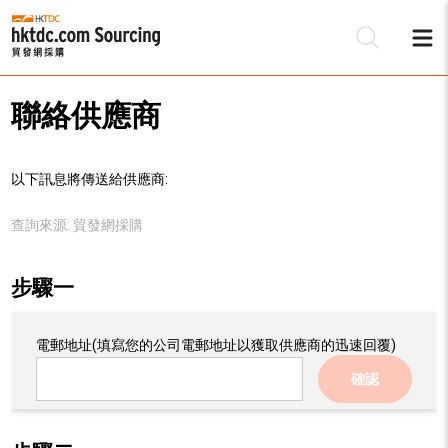
聯絡供應商
以下訊息將傳送給供應商:
查詢來源:
貿發網採購
步驟一
電郵地址
(填寫您的公司電郵地址以獲取供應商的迅速回覆)
確認