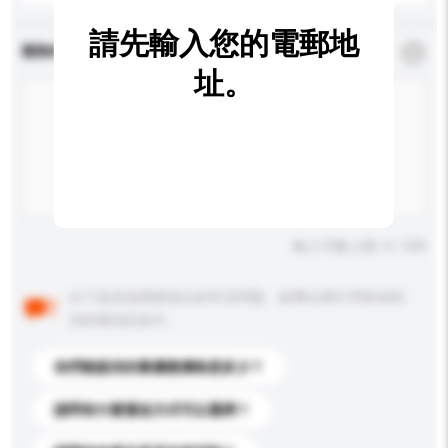
請先輸入您的電郵地
查詢內容
*
必須填寫
址。
輸入字數上限: 0 / 500
以下是其他買家提出的常見問題。點擊以將它們添加到
你的查詢訊息中。
你們能提供的最優惠價格是多少？
請問有什麼運送方式可以選擇？