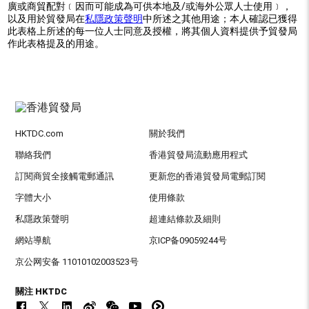
廣或商貿配對﹝因而可能成為可供本地及/或海外公眾人士使用﹞，
以及用於貿發局在
私隱政策聲明
中所述之其他用途；本人確認已獲得
此表格上所述的每一位人士同意及授權，將其個人資料提供予貿發局
作此表格提及的用途。
HKTDC.com
關於我們
聯絡我們
香港貿發局流動應用程式
訂閱商貿全接觸電郵通訊
更新您的香港貿發局電郵訂閱
字體大小
使用條款
私隱政策聲明
超連結條款及細則
網站導航
京ICP备09059244号
京公网安备 11010102003523号
關注 HKTDC