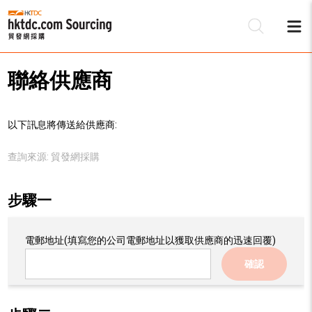
聯絡供應商
以下訊息將傳送給供應商:
查詢來源:
貿發網採購
步驟一
電郵地址
(填寫您的公司電郵地址以獲取供應商的迅速回覆)
確認