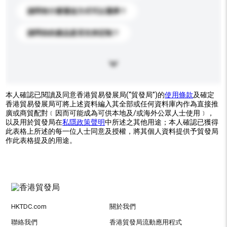
請問有什麼運送方式可以選擇？
請問你的產品是否支持定制？
本人確認已閱讀及同意香港貿易發展局(“貿發局”)的
使用條款
及確定
香港貿易發展局可將上述資料編入其全部或任何資料庫內作為直接推
廣或商貿配對﹝因而可能成為可供本地及/或海外公眾人士使用﹞，
以及用於貿發局在
私隱政策聲明
中所述之其他用途；本人確認已獲得
此表格上所述的每一位人士同意及授權，將其個人資料提供予貿發局
作此表格提及的用途。
HKTDC.com
關於我們
聯絡我們
香港貿發局流動應用程式