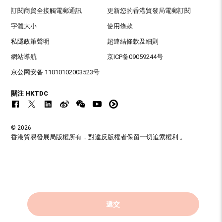
訂閱商貿全接觸電郵通訊
更新您的香港貿發局電郵訂閱
字體大小
使用條款
私隱政策聲明
超連結條款及細則
網站導航
京ICP备09059244号
京公网安备 11010102003523号
關注 HKTDC
© 2026
香港貿易發展局版權所有，對違反版權者保留一切追索權利 。
遞交