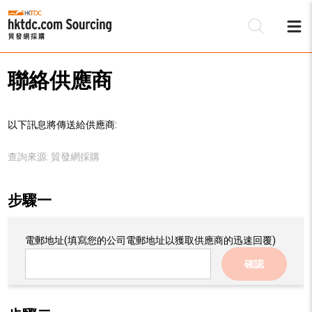
聯絡供應商
以下訊息將傳送給供應商:
查詢來源:
貿發網採購
步驟一
電郵地址
(填寫您的公司電郵地址以獲取供應商的迅速回覆)
確認