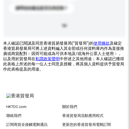
請問你的產品是否支持定制？
本人確認已閱讀及同意香港貿易發展局(“貿發局”)的
使用條款
及確定
香港貿易發展局可將上述資料編入其全部或任何資料庫內作為直接推
廣或商貿配對﹝因而可能成為可供本地及/或海外公眾人士使用﹞，
以及用於貿發局在
私隱政策聲明
中所述之其他用途；本人確認已獲得
此表格上所述的每一位人士同意及授權，將其個人資料提供予貿發局
作此表格提及的用途。
HKTDC.com
關於我們
聯絡我們
香港貿發局流動應用程式
訂閱商貿全接觸電郵通訊
更新您的香港貿發局電郵訂閱