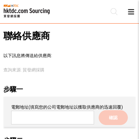
聯絡供應商
以下訊息將傳送給供應商:
查詢來源:
貿發網採購
步驟一
電郵地址
(填寫您的公司電郵地址以獲取供應商的迅速回覆)
確認