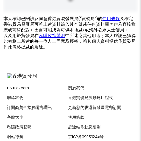
本人確認已閱讀及同意香港貿易發展局(“貿發局”)的
使用條款
及確定
香港貿易發展局可將上述資料編入其全部或任何資料庫內作為直接推
廣或商貿配對﹝因而可能成為可供本地及/或海外公眾人士使用﹞，
以及用於貿發局在
私隱政策聲明
中所述之其他用途；本人確認已獲得
此表格上所述的每一位人士同意及授權，將其個人資料提供予貿發局
作此表格提及的用途。
HKTDC.com
關於我們
聯絡我們
香港貿發局流動應用程式
訂閱商貿全接觸電郵通訊
更新您的香港貿發局電郵訂閱
字體大小
使用條款
私隱政策聲明
超連結條款及細則
網站導航
京ICP备09059244号