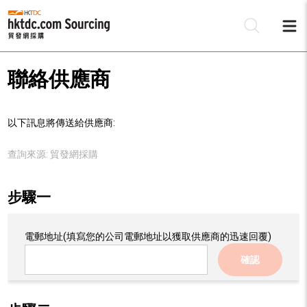
聯絡供應商
以下訊息將傳送給供應商:
查詢來源:
貿發網採購
步驟一
電郵地址
(填寫您的公司電郵地址以獲取供應商的迅速回覆)
確認