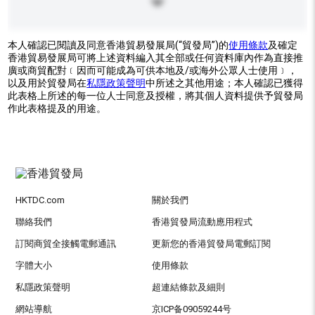
本人確認已閱讀及同意香港貿易發展局(“貿發局”)的
使用條款
及確定
香港貿易發展局可將上述資料編入其全部或任何資料庫內作為直接推
廣或商貿配對﹝因而可能成為可供本地及/或海外公眾人士使用﹞，
以及用於貿發局在
私隱政策聲明
中所述之其他用途；本人確認已獲得
此表格上所述的每一位人士同意及授權，將其個人資料提供予貿發局
作此表格提及的用途。
HKTDC.com
關於我們
聯絡我們
香港貿發局流動應用程式
訂閱商貿全接觸電郵通訊
更新您的香港貿發局電郵訂閱
字體大小
使用條款
私隱政策聲明
超連結條款及細則
網站導航
京ICP备09059244号