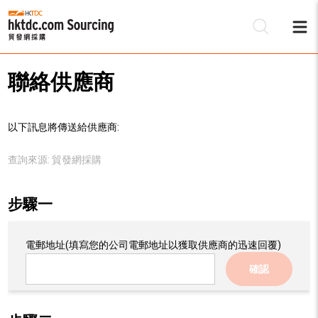
聯絡供應商
以下訊息將傳送給供應商:
查詢來源:
貿發網採購
步驟一
電郵地址
(填寫您的公司電郵地址以獲取供應商的迅速回覆)
確認