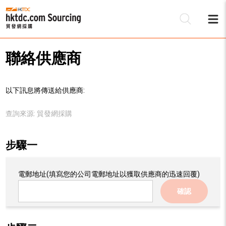
聯絡供應商
以下訊息將傳送給供應商:
查詢來源:
貿發網採購
步驟一
電郵地址
(填寫您的公司電郵地址以獲取供應商的迅速回覆)
確認