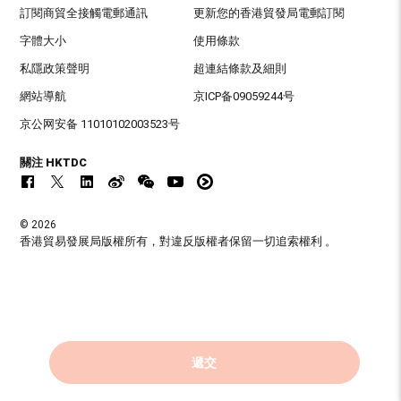
訂閱商貿全接觸電郵通訊
更新您的香港貿發局電郵訂閱
字體大小
使用條款
私隱政策聲明
超連結條款及細則
網站導航
京ICP备09059244号
京公网安备 11010102003523号
關注 HKTDC
© 2026
香港貿易發展局版權所有，對違反版權者保留一切追索權利 。
遞交