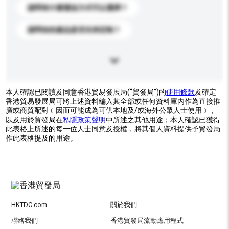
請問有什麼運送方式可以選擇？
請問你的產品是否支持定制？
本人確認已閱讀及同意香港貿易發展局(“貿發局”)的
使用條款
及確定
香港貿易發展局可將上述資料編入其全部或任何資料庫內作為直接推
廣或商貿配對﹝因而可能成為可供本地及/或海外公眾人士使用﹞，
以及用於貿發局在
私隱政策聲明
中所述之其他用途；本人確認已獲得
此表格上所述的每一位人士同意及授權，將其個人資料提供予貿發局
作此表格提及的用途。
HKTDC.com
關於我們
聯絡我們
香港貿發局流動應用程式