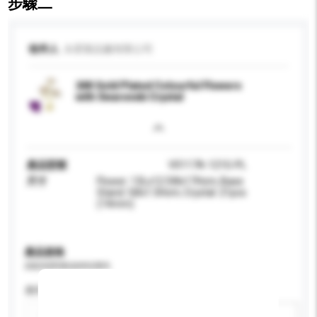
步驟二
收件人
永星製品廠有限公司
24K Gold Plated Colourful Flowers
with Swarovski Crystal
產品型號
V0117A-121G-PL
尺寸
Flower: 13Lx12.5Wx17Hcm; Base
Stand: 5Øx1.5Hcm; Crystal: 21pcs
(14mm)
產品規格
請提供您對產品的特定要求。
應用
新增/刪除選項