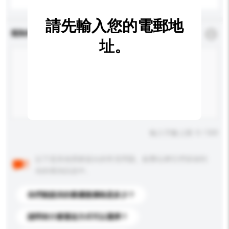
請先輸入您的電郵地
查詢內容
*
必須填寫
址。
輸入字數上限: 0 / 500
以下是其他買家提出的常見問題。點擊以將它們添加到
你的查詢訊息中。
你們能提供的最優惠價格是多少？
請問有什麼運送方式可以選擇？