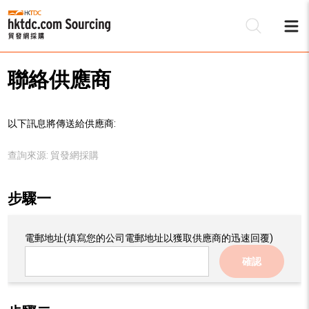
聯絡供應商
以下訊息將傳送給供應商:
查詢來源:
貿發網採購
步驟一
電郵地址
(填寫您的公司電郵地址以獲取供應商的迅速回覆)
確認