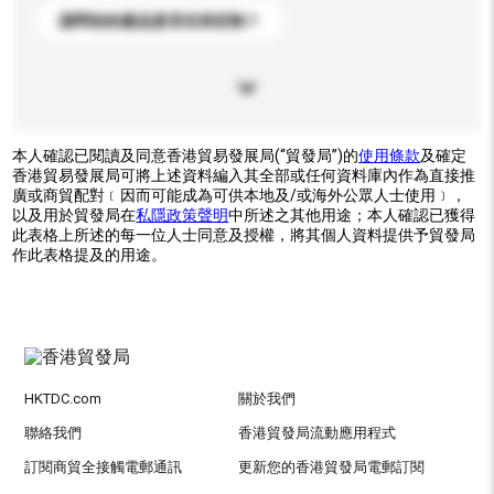
請問你的產品是否支持定制？
本人確認已閱讀及同意香港貿易發展局(“貿發局”)的
使用條款
及確定
香港貿易發展局可將上述資料編入其全部或任何資料庫內作為直接推
廣或商貿配對﹝因而可能成為可供本地及/或海外公眾人士使用﹞，
以及用於貿發局在
私隱政策聲明
中所述之其他用途；本人確認已獲得
此表格上所述的每一位人士同意及授權，將其個人資料提供予貿發局
作此表格提及的用途。
HKTDC.com
關於我們
聯絡我們
香港貿發局流動應用程式
訂閱商貿全接觸電郵通訊
更新您的香港貿發局電郵訂閱