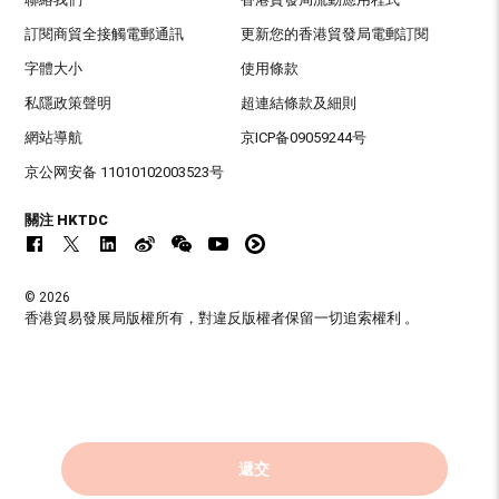
訂閱商貿全接觸電郵通訊
更新您的香港貿發局電郵訂閱
字體大小
使用條款
私隱政策聲明
超連結條款及細則
網站導航
京ICP备09059244号
京公网安备 11010102003523号
關注 HKTDC
© 2026
香港貿易發展局版權所有，對違反版權者保留一切追索權利 。
遞交