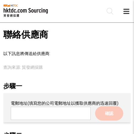
聯絡供應商
以下訊息將傳送給供應商:
查詢來源:
貿發網採購
步驟一
電郵地址
(填寫您的公司電郵地址以獲取供應商的迅速回覆)
確認