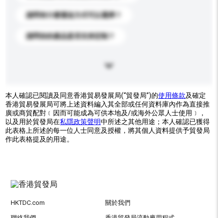
請問有什麼運送方式可以選擇？
請問你的產品是否支持定制？
本人確認已閱讀及同意香港貿易發展局(“貿發局”)的
使用條款
及確定
香港貿易發展局可將上述資料編入其全部或任何資料庫內作為直接推
廣或商貿配對﹝因而可能成為可供本地及/或海外公眾人士使用﹞，
以及用於貿發局在
私隱政策聲明
中所述之其他用途；本人確認已獲得
此表格上所述的每一位人士同意及授權，將其個人資料提供予貿發局
作此表格提及的用途。
HKTDC.com
關於我們
聯絡我們
香港貿發局流動應用程式