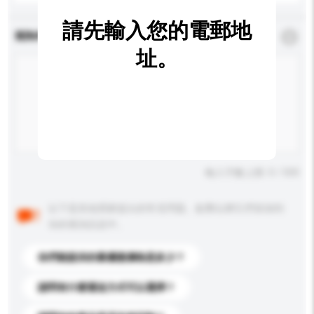
請先輸入您的電郵地
查詢內容
*
必須填寫
址。
輸入字數上限: 0 / 500
以下是其他買家提出的常見問題。點擊以將它們添加到
你的查詢訊息中。
你們能提供的最優惠價格是多少？
請問有什麼運送方式可以選擇？