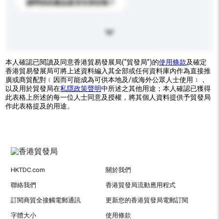
請問你的產品是否支持定制？
本人確認已閱讀及同意香港貿易發展局(“貿發局”)的
使用條款
及確定
香港貿易發展局可將上述資料編入其全部或任何資料庫內作為直接推
廣或商貿配對﹝因而可能成為可供本地及/或海外公眾人士使用﹞，
以及用於貿發局在
私隱政策聲明
中所述之其他用途；本人確認已獲得
此表格上所述的每一位人士同意及授權，將其個人資料提供予貿發局
作此表格提及的用途。
HKTDC.com
關於我們
聯絡我們
香港貿發局流動應用程式
訂閱商貿全接觸電郵通訊
更新您的香港貿發局電郵訂閱
字體大小
使用條款