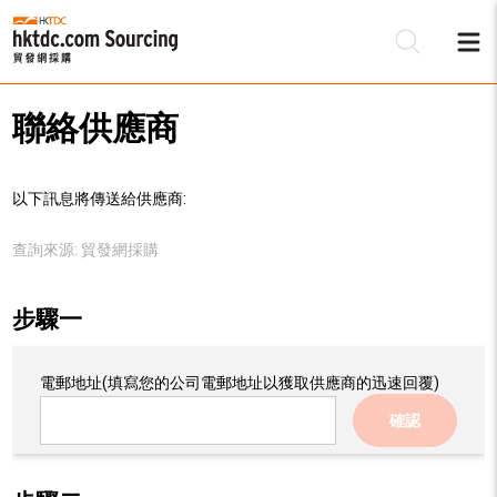
聯絡供應商
以下訊息將傳送給供應商:
查詢來源:
貿發網採購
步驟一
電郵地址
(填寫您的公司電郵地址以獲取供應商的迅速回覆)
確認