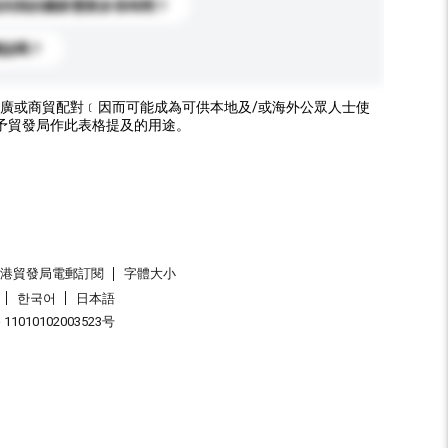
送到我的國家需要多長時間？
標誌嗎？
廣或商貿配對﹝因而可能成為可供本地及/或海外公眾人士使
予貿發局作此表格提及的用途。
香港貿發局電郵訂閱
字體大小
한국어
日本語
1010102003523号