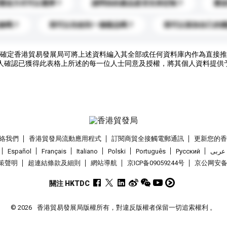
運送方式可以選擇？
請問你的產品是否支持定制？
運
錄嗎？
我可以先收到一個樣品嗎？
我可以添加自己的
確定香港貿易發展局可將上述資料編入其全部或任何資料庫內作為直接推
人確認已獲得此表格上所述的每一位人士同意及授權，將其個人資料提供
絡我們
香港貿發局流動應用程式
訂閱商貿全接觸電郵通訊
更新您的
Español
Français
Italiano
Polski
Português
Pусский
عربى
策聲明
超連結條款及細則
網站導航
京ICP备09059244号
京公网安备 1
關注 HKTDC
© 2026
香港貿易發展局版權所有，對違反版權者保留一切追索權利 。