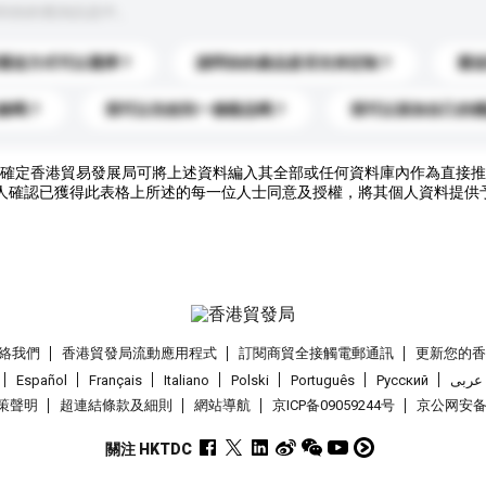
到你的查詢訊息中。
運送方式可以選擇？
請問你的產品是否支持定制？
運
錄嗎？
我可以先收到一個樣品嗎？
我可以添加自己的
確定香港貿易發展局可將上述資料編入其全部或任何資料庫內作為直接推
人確認已獲得此表格上所述的每一位人士同意及授權，將其個人資料提供
絡我們
香港貿發局流動應用程式
訂閱商貿全接觸電郵通訊
更新您的
Español
Français
Italiano
Polski
Português
Pусский
عربى
策聲明
超連結條款及細則
網站導航
京ICP备09059244号
京公网安备 1
關注 HKTDC