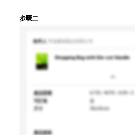
步驟二
收件人
亨達膠袋製品有限公司
Shopping Bag with Die-cut Handle
6735--W.PE--0.09--C
產品型號
可訂造
是
30x42cm
尺寸
產品規格