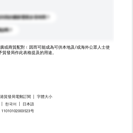
送到我的國家需要多長時間？
標誌嗎？
廣或商貿配對﹝因而可能成為可供本地及/或海外公眾人士使
予貿發局作此表格提及的用途。
香港貿發局電郵訂閱
字體大小
한국어
日本語
1010102003523号