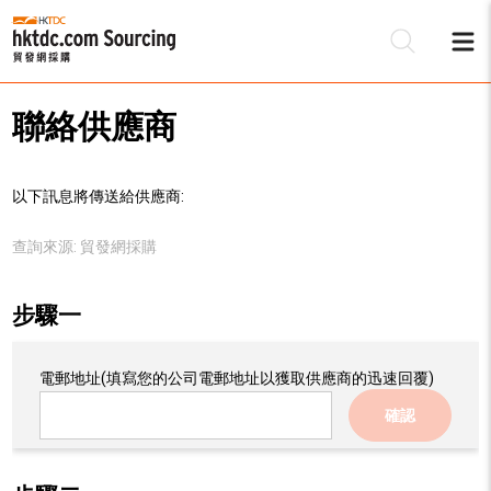
聯絡供應商
以下訊息將傳送給供應商:
查詢來源:
貿發網採購
步驟一
電郵地址
(填寫您的公司電郵地址以獲取供應商的迅速回覆)
確認