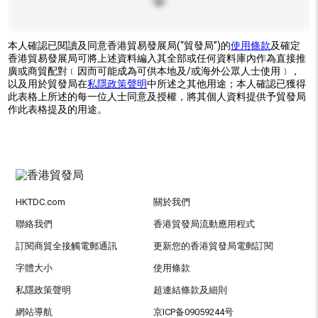
本人確認已閱讀及同意香港貿易發展局(“貿發局”)的
使用條款
及確定
香港貿易發展局可將上述資料編入其全部或任何資料庫內作為直接推
廣或商貿配對﹝因而可能成為可供本地及/或海外公眾人士使用﹞，
以及用於貿發局在
私隱政策聲明
中所述之其他用途；本人確認已獲得
此表格上所述的每一位人士同意及授權，將其個人資料提供予貿發局
作此表格提及的用途。
HKTDC.com
關於我們
聯絡我們
香港貿發局流動應用程式
訂閱商貿全接觸電郵通訊
更新您的香港貿發局電郵訂閱
字體大小
使用條款
私隱政策聲明
超連結條款及細則
網站導航
京ICP备09059244号