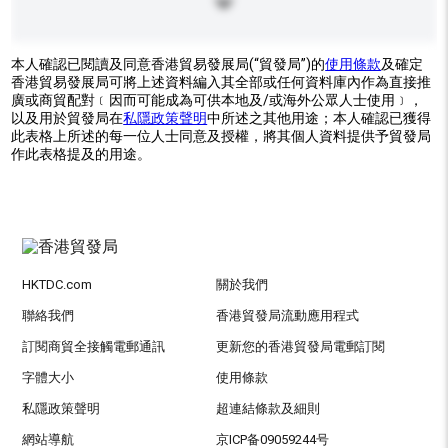
本人確認已閱讀及同意香港貿易發展局(“貿發局”)的
使用條款
及確定
香港貿易發展局可將上述資料編入其全部或任何資料庫內作為直接推
廣或商貿配對﹝因而可能成為可供本地及/或海外公眾人士使用﹞，
以及用於貿發局在
私隱政策聲明
中所述之其他用途；本人確認已獲得
此表格上所述的每一位人士同意及授權，將其個人資料提供予貿發局
作此表格提及的用途。
HKTDC.com
關於我們
聯絡我們
香港貿發局流動應用程式
訂閱商貿全接觸電郵通訊
更新您的香港貿發局電郵訂閱
字體大小
使用條款
私隱政策聲明
超連結條款及細則
網站導航
京ICP备09059244号