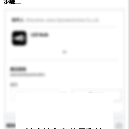
步驟二
收件人
Shenzhen Juhui Optoelectronics Co.,Ltd.
LED Bulb
產品規格
請提供您對產品的特定要求。
應用
新增/刪除選項
查詢內容
*
必須填寫