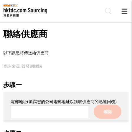
聯絡供應商
以下訊息將傳送給供應商:
查詢來源:
貿發網採購
步驟一
電郵地址
(填寫您的公司電郵地址以獲取供應商的迅速回覆)
確認