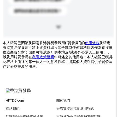
請問你的產品是否支持定制？
本人確認已閱讀及同意香港貿易發展局(“貿發局”)的
使用條款
及確定
香港貿易發展局可將上述資料編入其全部或任何資料庫內作為直接推
廣或商貿配對﹝因而可能成為可供本地及/或海外公眾人士使用﹞，
以及用於貿發局在
私隱政策聲明
中所述之其他用途；本人確認已獲得
此表格上所述的每一位人士同意及授權，將其個人資料提供予貿發局
作此表格提及的用途。
HKTDC.com
關於我們
聯絡我們
香港貿發局流動應用程式
訂閱商貿全接觸電郵通訊
更新您的香港貿發局電郵訂閱