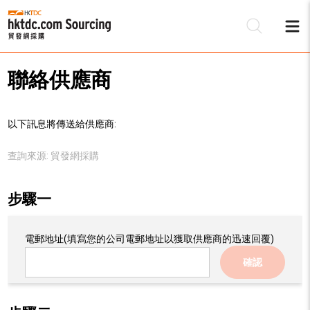
聯絡供應商
以下訊息將傳送給供應商:
查詢來源:
貿發網採購
步驟一
電郵地址
(填寫您的公司電郵地址以獲取供應商的迅速回覆)
確認