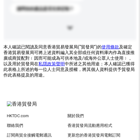
請問你的產品是否支持定制？
本人確認已閱讀及同意香港貿易發展局(“貿發局”)的
使用條款
及確定
香港貿易發展局可將上述資料編入其全部或任何資料庫內作為直接推
廣或商貿配對﹝因而可能成為可供本地及/或海外公眾人士使用﹞，
以及用於貿發局在
私隱政策聲明
中所述之其他用途；本人確認已獲得
此表格上所述的每一位人士同意及授權，將其個人資料提供予貿發局
作此表格提及的用途。
HKTDC.com
關於我們
聯絡我們
香港貿發局流動應用程式
訂閱商貿全接觸電郵通訊
更新您的香港貿發局電郵訂閱