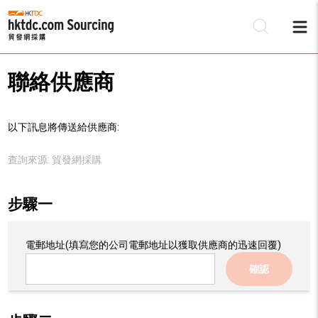
聯絡供應商
以下訊息將傳送給供應商:
查詢來源:
貿發網採購
步驟一
電郵地址
(填寫您的公司電郵地址以獲取供應商的迅速回覆)
確認