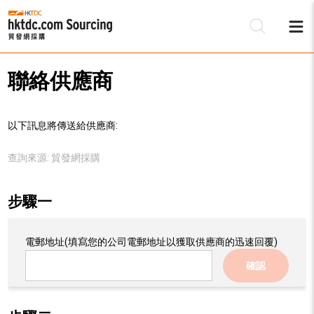
聯絡供應商
以下訊息將傳送給供應商:
查詢來源:
貿發網採購
步驟一
電郵地址
(填寫您的公司電郵地址以獲取供應商的迅速回覆)
確認