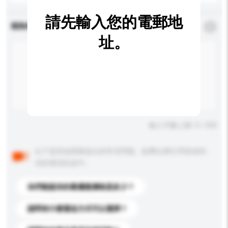
請先輸入您的電郵地
查詢內容
*
必須填寫
址。
輸入字數上限: 0 / 500
以下是其他買家提出的常見問題。點擊以將它們添加到
你的查詢訊息中。
你們能提供的最優惠價格是多少？
請問有什麼運送方式可以選擇？