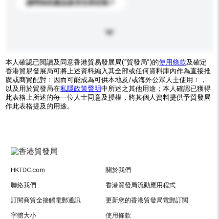
請問你的產品是否支持定制？
本人確認已閱讀及同意香港貿易發展局(“貿發局”)的
使用條款
及確定
香港貿易發展局可將上述資料編入其全部或任何資料庫內作為直接推
廣或商貿配對﹝因而可能成為可供本地及/或海外公眾人士使用﹞，
以及用於貿發局在
私隱政策聲明
中所述之其他用途；本人確認已獲得
此表格上所述的每一位人士同意及授權，將其個人資料提供予貿發局
作此表格提及的用途。
HKTDC.com
關於我們
聯絡我們
香港貿發局流動應用程式
訂閱商貿全接觸電郵通訊
更新您的香港貿發局電郵訂閱
字體大小
使用條款