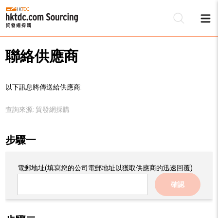
聯絡供應商
以下訊息將傳送給供應商:
查詢來源:
貿發網採購
步驟一
電郵地址
(填寫您的公司電郵地址以獲取供應商的迅速回覆)
確認