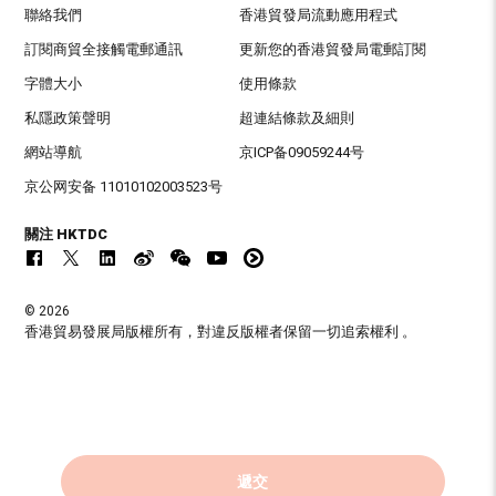
聯絡我們
香港貿發局流動應用程式
訂閱商貿全接觸電郵通訊
更新您的香港貿發局電郵訂閱
字體大小
使用條款
私隱政策聲明
超連結條款及細則
網站導航
京ICP备09059244号
京公网安备 11010102003523号
關注 HKTDC
© 2026
香港貿易發展局版權所有，對違反版權者保留一切追索權利 。
遞交