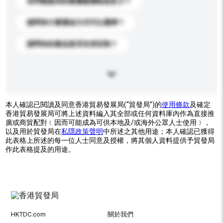
你們能提供的最優惠價格是多少？
請問有什麼運送方式可以選擇？
請問你的產品是否支持定制？
本人確認已閱讀及同意香港貿易發展局(“貿發局”)的
使用條款
及確定
香港貿易發展局可將上述資料編入其全部或任何資料庫內作為直接推
廣或商貿配對﹝因而可能成為可供本地及/或海外公眾人士使用﹞，
以及用於貿發局在
私隱政策聲明
中所述之其他用途；本人確認已獲得
此表格上所述的每一位人士同意及授權，將其個人資料提供予貿發局
作此表格提及的用途。
HKTDC.com
關於我們