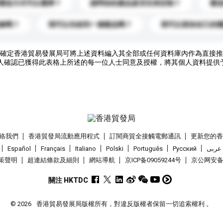
運送方式可以選擇？
請問你的產品是否支持定制？
運
錄嗎？
我可以先收到一個樣品嗎？
我可以添加自己的
確定香港貿易發展局可將上述資料編入其全部或任何資料庫內作為直接推
人確認已獲得此表格上所述的每一位人士同意及授權，將其個人資料提供
絡我們
香港貿發局流動應用程式
訂閱商貿全接觸電郵通訊
更新您的
Español
Français
Italiano
Polski
Português
Pусский
عربى
策聲明
超連結條款及細則
網站導航
京ICP备09059244号
京公网安备 1
關注 HKTDC
© 2026
香港貿易發展局版權所有，對違反版權者保留一切追索權利 。