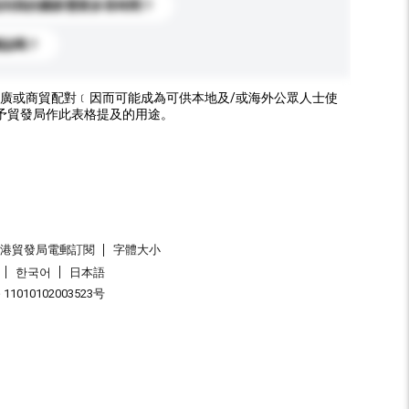
送到我的國家需要多長時間？
標誌嗎？
廣或商貿配對﹝因而可能成為可供本地及/或海外公眾人士使
予貿發局作此表格提及的用途。
香港貿發局電郵訂閱
字體大小
한국어
日本語
1010102003523号