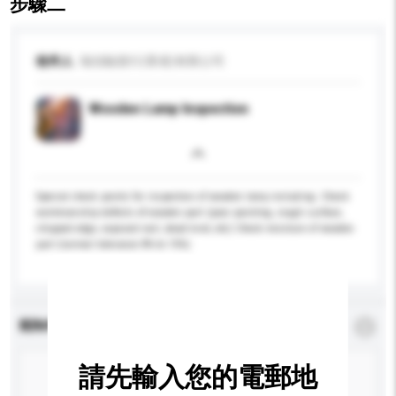
步驟二
收件人
瑞信驗貨行(香港)有限公司
Wooden Lamp Inspection
Special check points for inspection of wooden lamp including: Check
workmanship defects of wooden part (poor painting, rough surface,
chipped edge, exposed nail, dead knot, etc) Check moisture of wooden
part (normal tolerance 8% to 15%)
查詢內容
*
必須填寫
請先輸入您的電郵地