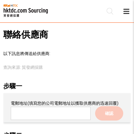
聯絡供應商
以下訊息將傳送給供應商:
查詢來源:
貿發網採購
步驟一
電郵地址
(填寫您的公司電郵地址以獲取供應商的迅速回覆)
確認