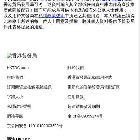
香港貿易發展局可將上述資料編入其全部或任何資料庫內作為直接推
廣或商貿配對﹝因而可能成為可供本地及/或海外公眾人士使用﹞，
以及用於貿發局在
私隱政策聲明
中所述之其他用途；本人確認已獲得
此表格上所述的每一位人士同意及授權，將其個人資料提供予貿發局
作此表格提及的用途。
HKTDC.com
關於我們
聯絡我們
香港貿發局流動應用程式
訂閱商貿全接觸電郵通訊
更新您的香港貿發局電郵訂閱
字體大小
使用條款
私隱政策聲明
超連結條款及細則
網站導航
京ICP备09059244号
京公网安备 11010102003523号
關注 HKTDC