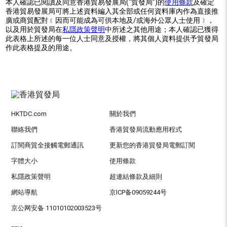
本人確認已閱讀及同意香港貿易發展局(“貿發局”)的
使用條款
及確定
香港貿易發展局可將上述資料編入其全部或任何資料庫內作為直接推
廣或商貿配對﹝因而可能成為可供本地及/或海外公眾人士使用﹞，
以及用於貿發局在
私隱政策聲明
中所述之其他用途；本人確認已獲得
此表格上所述的每一位人士同意及授權，將其個人資料提供予貿發局
作此表格提及的用途。
HKTDC.com
關於我們
聯絡我們
香港貿發局流動應用程式
訂閱商貿全接觸電郵通訊
更新您的香港貿發局電郵訂閱
字體大小
使用條款
私隱政策聲明
超連結條款及細則
網站導航
京ICP备09059244号
京公网安备 11010102003523号