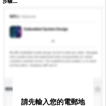
步驟二
收件人
Radixweb
Embedded System Design
We offer embedded system design service to meet your needs. Equipped
with a professional and experienced team, we guarantee our valued
customers excellent service. The competitive price enables us to stand
out from others. Hardware, BSP and fir...
更多...
查詢內容
*
必須填寫
請先輸入您的電郵地