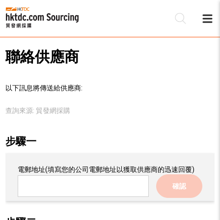
聯絡供應商
以下訊息將傳送給供應商:
查詢來源:
貿發網採購
步驟一
電郵地址
(填寫您的公司電郵地址以獲取供應商的迅速回覆)
確認