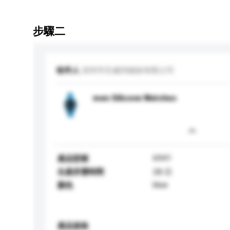
步驟二
收件人
深圳市百威圳鐘錶有限公司
men Silicone Watches
6941
產品型號
生產所需時間
28 日
blue
顏色
產品規格