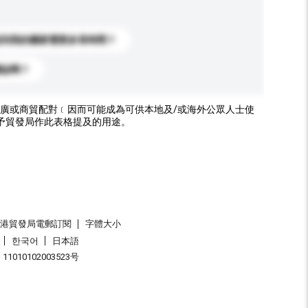
送到我的國家需要多長時間？
標誌嗎？
廣或商貿配對﹝因而可能成為可供本地及/或海外公眾人士使
予貿發局作此表格提及的用途。
香港貿發局電郵訂閱
字體大小
한국어
日本語
1010102003523号