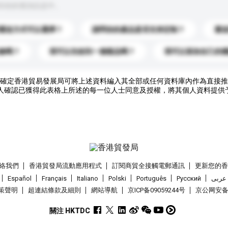
到你的查詢訊息中。
運送方式可以選擇？
請問你的產品是否支持定制？
運
錄嗎？
我可以先收到一個樣品嗎？
我可以添加自己的
確定香港貿易發展局可將上述資料編入其全部或任何資料庫內作為直接推
人確認已獲得此表格上所述的每一位人士同意及授權，將其個人資料提供
絡我們
香港貿發局流動應用程式
訂閱商貿全接觸電郵通訊
更新您的
Español
Français
Italiano
Polski
Português
Pусский
عربى
策聲明
超連結條款及細則
網站導航
京ICP备09059244号
京公网安备 1
關注 HKTDC