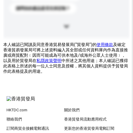
請問你的產品是否支持定制？
本人確認已閱讀及同意香港貿易發展局(“貿發局”)的
使用條款
及確定
香港貿易發展局可將上述資料編入其全部或任何資料庫內作為直接推
廣或商貿配對﹝因而可能成為可供本地及/或海外公眾人士使用﹞，
以及用於貿發局在
私隱政策聲明
中所述之其他用途；本人確認已獲得
此表格上所述的每一位人士同意及授權，將其個人資料提供予貿發局
作此表格提及的用途。
HKTDC.com
關於我們
聯絡我們
香港貿發局流動應用程式
訂閱商貿全接觸電郵通訊
更新您的香港貿發局電郵訂閱