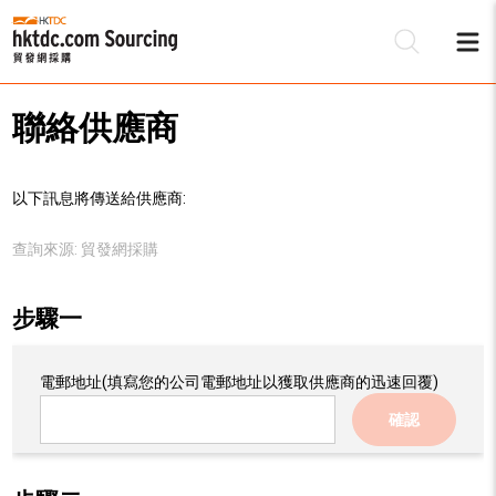
聯絡供應商
以下訊息將傳送給供應商:
查詢來源:
貿發網採購
步驟一
電郵地址
(填寫您的公司電郵地址以獲取供應商的迅速回覆)
確認