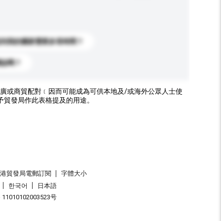
送到我的國家需要多長時間？
標誌嗎？
廣或商貿配對﹝因而可能成為可供本地及/或海外公眾人士使
予貿發局作此表格提及的用途。
香港貿發局電郵訂閱
字體大小
한국어
日本語
1010102003523号