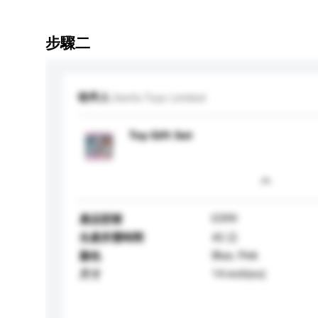
步驟二
收件人
Senfa Toys Limited
Toy Gift Set
0399
產品型號
生產所需時間
45 日
Blue, Pink
顏色
14 inch(es)
尺寸