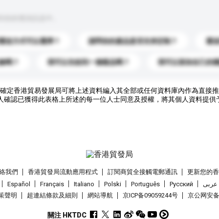
到你的查詢訊息中。
運送方式可以選擇？
請問你的產品是否支持定制？
運
錄嗎？
我可以先收到一個樣品嗎？
我可以添加自己的
確定香港貿易發展局可將上述資料編入其全部或任何資料庫內作為直接推
人確認已獲得此表格上所述的每一位人士同意及授權，將其個人資料提供
絡我們
香港貿發局流動應用程式
訂閱商貿全接觸電郵通訊
更新您的
Español
Français
Italiano
Polski
Português
Pусский
عربى
策聲明
超連結條款及細則
網站導航
京ICP备09059244号
京公网安备 1
關注 HKTDC