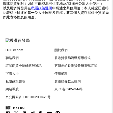
廣或商貿配對﹝因而可能成為可供本地及/或海外公眾人士使用﹞，
以及用於貿發局在
私隱政策聲明
中所述之其他用途；本人確認已獲得
此表格上所述的每一位人士同意及授權，將其個人資料提供予貿發局
作此表格提及的用途。
HKTDC.com
關於我們
聯絡我們
香港貿發局流動應用程式
訂閱商貿全接觸電郵通訊
更新您的香港貿發局電郵訂閱
字體大小
使用條款
私隱政策聲明
超連結條款及細則
網站導航
京ICP备09059244号
京公网安备 11010102003523号
關注 HKTDC