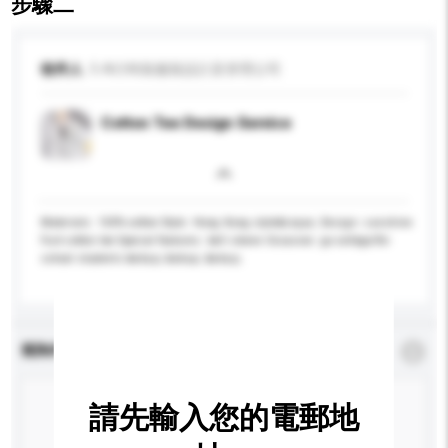
步驟二
收件人
5-A行時裝服裝設計及管理公司
Cotton Tee Design Service
Materials: 100% cotton Style: Hong Kong style&rsquo; Design: sunshine
fruit cotton tee Special features: bell sleeve Occasion: go college/for
school students &nbsp; &nbsp; &nbsp;
查詢內容
*
必須填寫
請先輸入您的電郵地