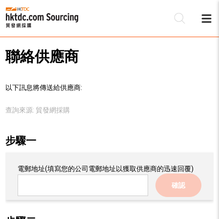
聯絡供應商
以下訊息將傳送給供應商:
查詢來源:
貿發網採購
步驟一
電郵地址
(填寫您的公司電郵地址以獲取供應商的迅速回覆)
確認