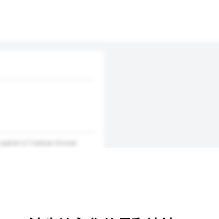
e capital of Yanbian Korean
nd an opening central city
trade and tourism. The