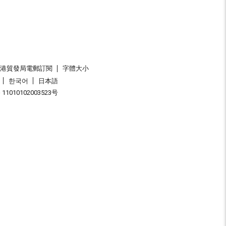
香港貿發局電郵訂閱
字體大小
한국어
日本語
1010102003523号