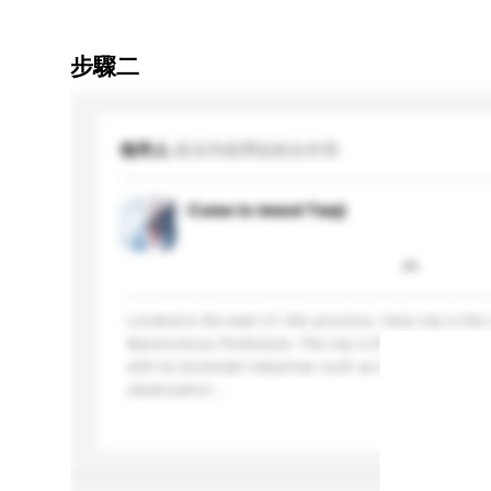
步驟二
收件人
延吉市經濟技術合作局
Come to invest Yanji
Located in the east of Jilin province, Yanji city is th
Autonomous Prefecture. The city is Korean featured a
with its dominant industries such as manufacturing, 
urbanization ...
更多...