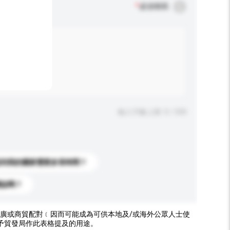
*
必須填寫
輸入字數上限: 0 / 500
送到我的國家需要多長時間？
標誌嗎？
廣或商貿配對﹝因而可能成為可供本地及/或海外公眾人士使
予貿發局作此表格提及的用途。