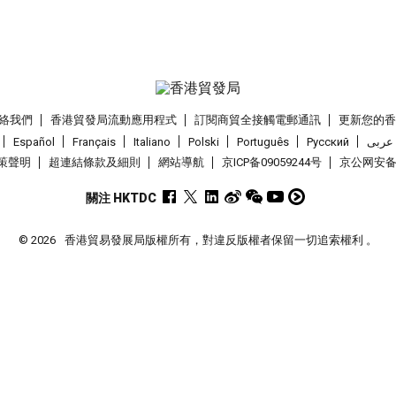
絡我們
香港貿發局流動應用程式
訂閱商貿全接觸電郵通訊
更新您的
Español
Français
Italiano
Polski
Português
Pусский
عربى
策聲明
超連結條款及細則
網站導航
京ICP备09059244号
京公网安备 1
關注 HKTDC
© 2026
香港貿易發展局版權所有，對違反版權者保留一切追索權利 。