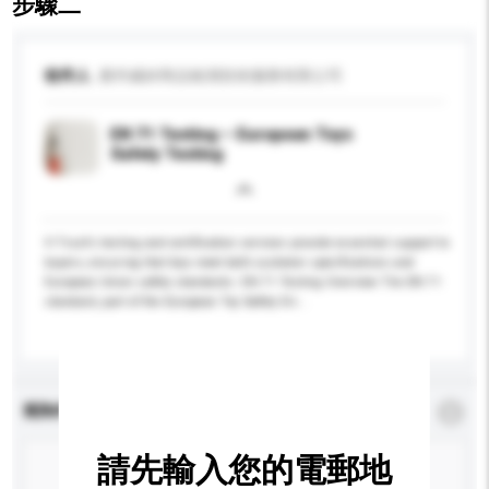
步驟二
收件人
廣州威綽商品檢測技術服務有限公司
EN 71 Testing – European Toys
Safety Testing
V-Trust's testing and certification services provide essential support to
buyers, ensuring that toys meet both customer specifications and
European Union safety standards. EN 71 Testing Overview The EN 71
standard, part of the European Toy Safety Dir...
更多...
查詢內容
*
必須填寫
請先輸入您的電郵地