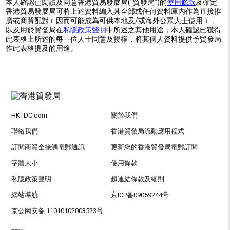
本人確認已閱讀及同意香港貿易發展局(“貿發局”)的
使用條款
及確定
香港貿易發展局可將上述資料編入其全部或任何資料庫內作為直接推
廣或商貿配對﹝因而可能成為可供本地及/或海外公眾人士使用﹞，
以及用於貿發局在
私隱政策聲明
中所述之其他用途；本人確認已獲得
此表格上所述的每一位人士同意及授權，將其個人資料提供予貿發局
作此表格提及的用途。
HKTDC.com
關於我們
聯絡我們
香港貿發局流動應用程式
訂閱商貿全接觸電郵通訊
更新您的香港貿發局電郵訂閱
字體大小
使用條款
私隱政策聲明
超連結條款及細則
網站導航
京ICP备09059244号
京公网安备 11010102003523号