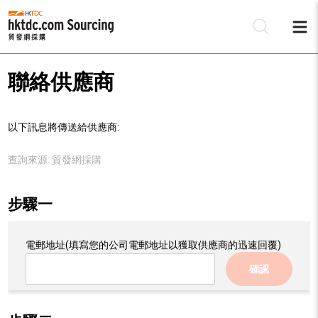
聯絡供應商
以下訊息將傳送給供應商:
查詢來源:
貿發網採購
步驟一
電郵地址
(填寫您的公司電郵地址以獲取供應商的迅速回覆)
確認