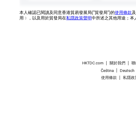
本人確認已閱讀及同意香港貿易發展局(“貿發局”)的
使用條款
及
用﹞，以及用於貿發局在
私隱政策聲明
中所述之其他用途；本
HKTDC.com
關於我們
聯
Čeština
Deutsch
使用條款
私隱政