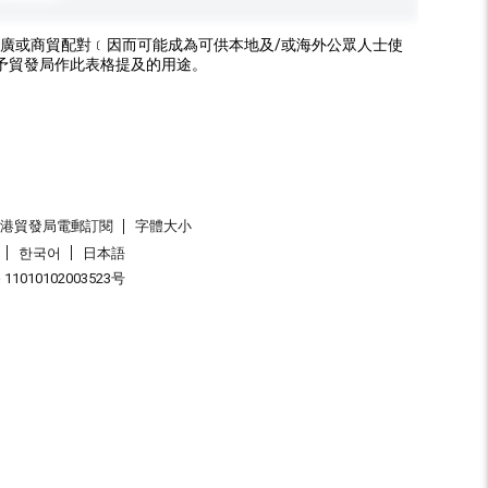
廣或商貿配對﹝因而可能成為可供本地及/或海外公眾人士使
予貿發局作此表格提及的用途。
香港貿發局電郵訂閱
字體大小
한국어
日本語
1010102003523号