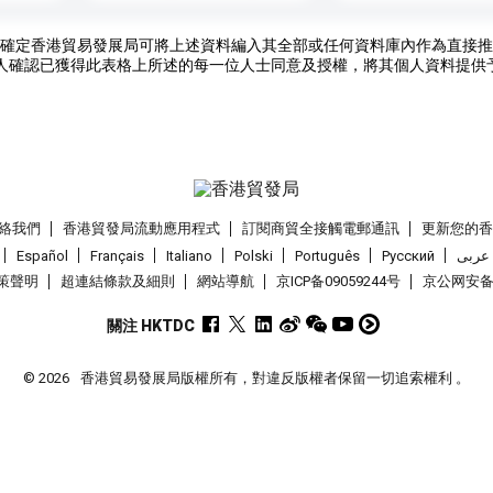
確定香港貿易發展局可將上述資料編入其全部或任何資料庫內作為直接推
人確認已獲得此表格上所述的每一位人士同意及授權，將其個人資料提供
絡我們
香港貿發局流動應用程式
訂閱商貿全接觸電郵通訊
更新您的
Español
Français
Italiano
Polski
Português
Pусский
عربى
策聲明
超連結條款及細則
網站導航
京ICP备09059244号
京公网安备 1
關注 HKTDC
© 2026
香港貿易發展局版權所有，對違反版權者保留一切追索權利 。