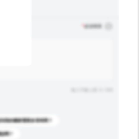
*
必須填寫
輸入字數上限: 0 / 500
送到我的國家需要多長時間？
標誌嗎？