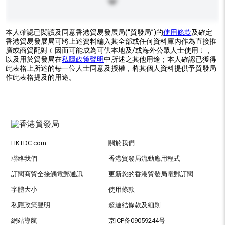
本人確認已閱讀及同意香港貿易發展局(“貿發局”)的
使用條款
及確定
香港貿易發展局可將上述資料編入其全部或任何資料庫內作為直接推
廣或商貿配對﹝因而可能成為可供本地及/或海外公眾人士使用﹞，
以及用於貿發局在
私隱政策聲明
中所述之其他用途；本人確認已獲得
此表格上所述的每一位人士同意及授權，將其個人資料提供予貿發局
作此表格提及的用途。
HKTDC.com
關於我們
聯絡我們
香港貿發局流動應用程式
訂閱商貿全接觸電郵通訊
更新您的香港貿發局電郵訂閱
字體大小
使用條款
私隱政策聲明
超連結條款及細則
網站導航
京ICP备09059244号