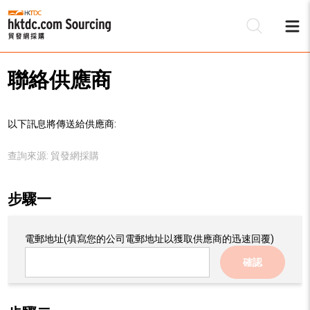
聯絡供應商
以下訊息將傳送給供應商:
查詢來源:
貿發網採購
步驟一
電郵地址
(填寫您的公司電郵地址以獲取供應商的迅速回覆)
確認