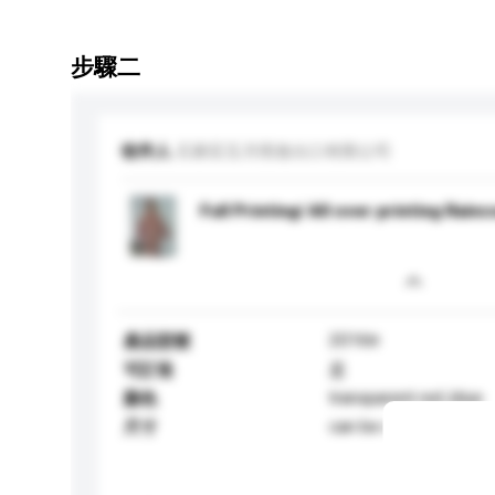
步驟二
收件人
石家莊五月雨進出口有限公司
Full Printing/ All over printing Rainc
2016tr
產品型號
可訂造
是
transparent red ,blue
顏色
can be customised
尺寸