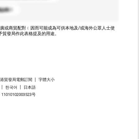
標誌嗎？
廣或商貿配對﹝因而可能成為可供本地及/或海外公眾人士使
予貿發局作此表格提及的用途。
香港貿發局電郵訂閱
字體大小
한국어
日本語
1010102003523号