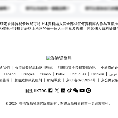
錄嗎？
我可以先收到一個樣品嗎？
我可以添加自己的
確定香港貿易發展局可將上述資料編入其全部或任何資料庫內作為直接推
人確認已獲得此表格上所述的每一位人士同意及授權，將其個人資料提供
絡我們
香港貿發局流動應用程式
訂閱商貿全接觸電郵通訊
更新您的
Español
Français
Italiano
Polski
Português
Pусский
عربى
策聲明
超連結條款及細則
網站導航
京ICP备09059244号
京公网安备 1
關注 HKTDC
© 2026
香港貿易發展局版權所有，對違反版權者保留一切追索權利 。