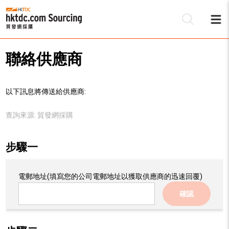
聯絡供應商
以下訊息將傳送給供應商:
查詢來源:
貿發網採購
步驟一
電郵地址
(填寫您的公司電郵地址以獲取供應商的迅速回覆)
確認