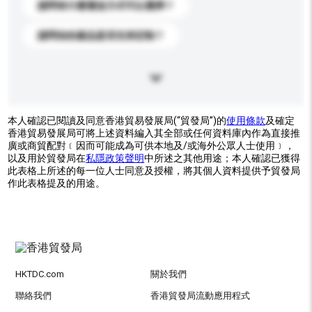
請問有什麼運送方式可以選擇？
請問你的產品是否支持定制？
本人確認已閱讀及同意香港貿易發展局(“貿發局”)的
使用條款
及確定
香港貿易發展局可將上述資料編入其全部或任何資料庫內作為直接推
廣或商貿配對﹝因而可能成為可供本地及/或海外公眾人士使用﹞，
以及用於貿發局在
私隱政策聲明
中所述之其他用途；本人確認已獲得
此表格上所述的每一位人士同意及授權，將其個人資料提供予貿發局
作此表格提及的用途。
HKTDC.com
關於我們
聯絡我們
香港貿發局流動應用程式