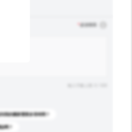
*
必須填寫
輸入字數上限: 0 / 500
送到我的國家需要多長時間？
標誌嗎？