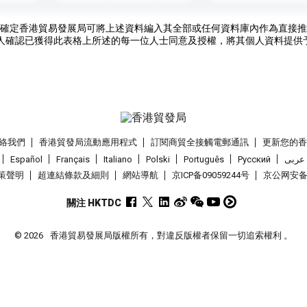
確定香港貿易發展局可將上述資料編入其全部或任何資料庫內作為直接推
人確認已獲得此表格上所述的每一位人士同意及授權，將其個人資料提供
絡我們
香港貿發局流動應用程式
訂閱商貿全接觸電郵通訊
更新您的
Español
Français
Italiano
Polski
Português
Pусский
عربى
策聲明
超連結條款及細則
網站導航
京ICP备09059244号
京公网安备 1
關注 HKTDC
© 2026
香港貿易發展局版權所有，對違反版權者保留一切追索權利 。