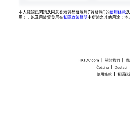
本人確認已閱讀及同意香港貿易發展局(“貿發局”)的
使用條款
及
用﹞，以及用於貿發局在
私隱政策聲明
中所述之其他用途；本
HKTDC.com
關於我們
聯
Čeština
Deutsch
使用條款
私隱政