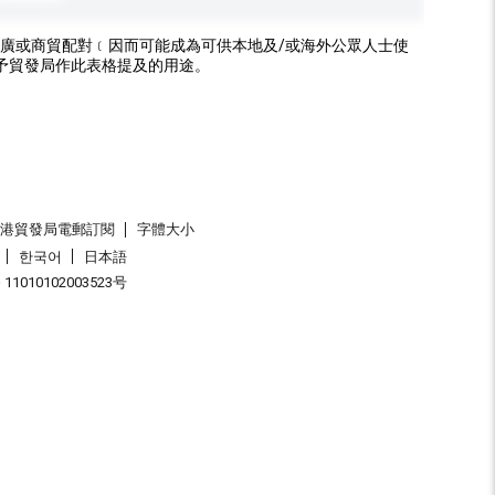
廣或商貿配對﹝因而可能成為可供本地及/或海外公眾人士使
予貿發局作此表格提及的用途。
香港貿發局電郵訂閱
字體大小
한국어
日本語
1010102003523号