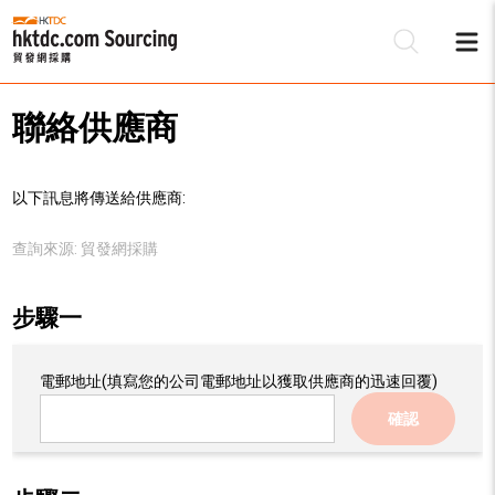
聯絡供應商
以下訊息將傳送給供應商:
查詢來源:
貿發網採購
步驟一
電郵地址
(填寫您的公司電郵地址以獲取供應商的迅速回覆)
確認