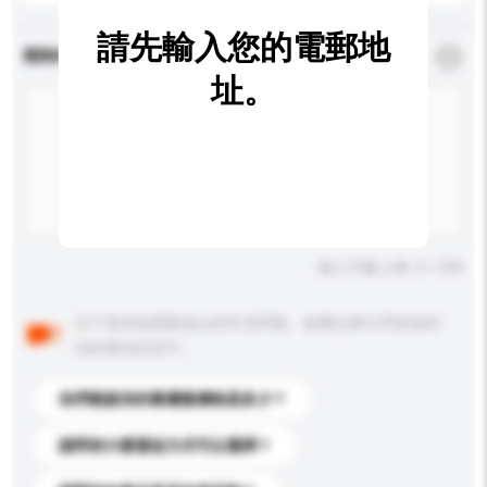
請先輸入您的電郵地
查詢內容
*
必須填寫
址。
輸入字數上限: 0 / 500
以下是其他買家提出的常見問題。點擊以將它們添加到
你的查詢訊息中。
你們能提供的最優惠價格是多少？
請問有什麼運送方式可以選擇？