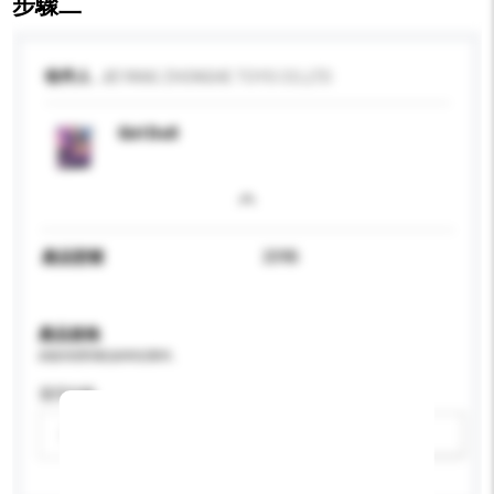
步驟二
收件人
JIEYANG ZHONGHE TOYS CO.,LTD
Girl Doll
產品型號
209B
產品規格
請提供您對產品的特定要求。
適用年齡
請選擇
新增/刪除選項