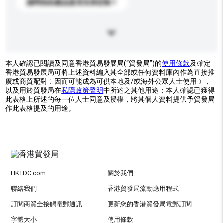
請問你的產品是否支持定制？
本人確認已閱讀及同意香港貿易發展局(“貿發局”)的
使用條款
及確定
香港貿易發展局可將上述資料編入其全部或任何資料庫內作為直接推
廣或商貿配對﹝因而可能成為可供本地及/或海外公眾人士使用﹞，
以及用於貿發局在
私隱政策聲明
中所述之其他用途；本人確認已獲得
此表格上所述的每一位人士同意及授權，將其個人資料提供予貿發局
作此表格提及的用途。
HKTDC.com
關於我們
聯絡我們
香港貿發局流動應用程式
訂閱商貿全接觸電郵通訊
更新您的香港貿發局電郵訂閱
字體大小
使用條款