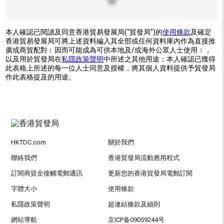
本人確認已閱讀及同意香港貿易發展局(“貿發局”)的
使用條款
及確定
香港貿易發展局可將上述資料編入其全部或任何資料庫內作為直接推
廣或商貿配對﹝因而可能成為可供本地及/或海外公眾人士使用﹞，
以及用於貿發局在
私隱政策聲明
中所述之其他用途；本人確認已獲得
此表格上所述的每一位人士同意及授權，將其個人資料提供予貿發局
作此表格提及的用途。
HKTDC.com
關於我們
聯絡我們
香港貿發局流動應用程式
訂閱商貿全接觸電郵通訊
更新您的香港貿發局電郵訂閱
字體大小
使用條款
私隱政策聲明
超連結條款及細則
網站導航
京ICP备09059244号