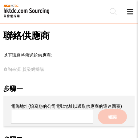
聯絡供應商
以下訊息將傳送給供應商:
查詢來源:
貿發網採購
步驟一
電郵地址
(填寫您的公司電郵地址以獲取供應商的迅速回覆)
確認