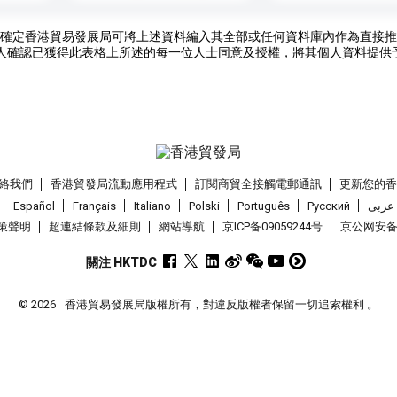
確定香港貿易發展局可將上述資料編入其全部或任何資料庫內作為直接推
人確認已獲得此表格上所述的每一位人士同意及授權，將其個人資料提供
絡我們
香港貿發局流動應用程式
訂閱商貿全接觸電郵通訊
更新您的
Español
Français
Italiano
Polski
Português
Pусский
عربى
策聲明
超連結條款及細則
網站導航
京ICP备09059244号
京公网安备 1
關注 HKTDC
© 2026
香港貿易發展局版權所有，對違反版權者保留一切追索權利 。