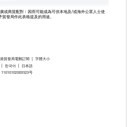
廣或商貿配對﹝因而可能成為可供本地及/或海外公眾人士使
予貿發局作此表格提及的用途。
香港貿發局電郵訂閱
字體大小
한국어
日本語
1010102003523号