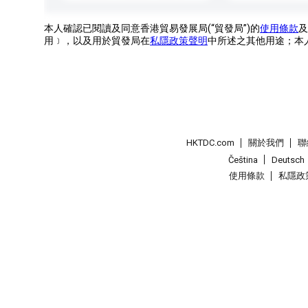
本人確認已閱讀及同意香港貿易發展局(“貿發局”)的
使用條款
及
用﹞，以及用於貿發局在
私隱政策聲明
中所述之其他用途；本
HKTDC.com
關於我們
聯
Čeština
Deutsch
使用條款
私隱政