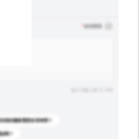
*
必須填寫
輸入字數上限: 0 / 500
送到我的國家需要多長時間？
標誌嗎？