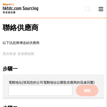
聯絡供應商
以下訊息將傳送給供應商:
查詢來源:
貿發網採購
步驟一
電郵地址
(填寫您的公司電郵地址以獲取供應商的迅速回覆)
確認