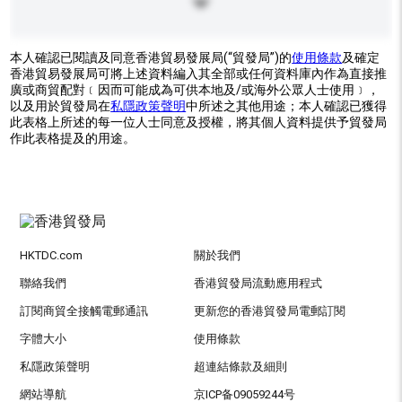
本人確認已閱讀及同意香港貿易發展局(“貿發局”)的
使用條款
及確定
香港貿易發展局可將上述資料編入其全部或任何資料庫內作為直接推
廣或商貿配對﹝因而可能成為可供本地及/或海外公眾人士使用﹞，
以及用於貿發局在
私隱政策聲明
中所述之其他用途；本人確認已獲得
此表格上所述的每一位人士同意及授權，將其個人資料提供予貿發局
作此表格提及的用途。
HKTDC.com
關於我們
聯絡我們
香港貿發局流動應用程式
訂閱商貿全接觸電郵通訊
更新您的香港貿發局電郵訂閱
字體大小
使用條款
私隱政策聲明
超連結條款及細則
網站導航
京ICP备09059244号