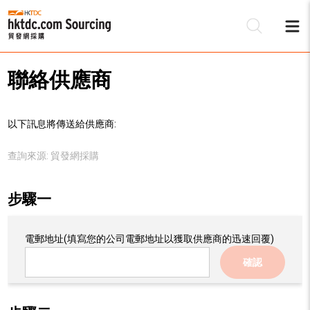
聯絡供應商
以下訊息將傳送給供應商:
查詢來源:
貿發網採購
步驟一
電郵地址
(填寫您的公司電郵地址以獲取供應商的迅速回覆)
確認