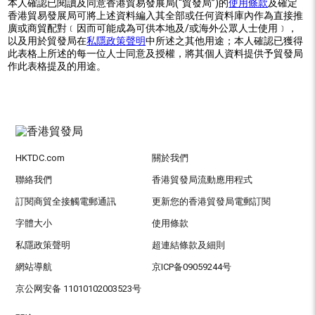
本人確認已閱讀及同意香港貿易發展局(“貿發局”)的
使用條款
及確定
香港貿易發展局可將上述資料編入其全部或任何資料庫內作為直接推
廣或商貿配對﹝因而可能成為可供本地及/或海外公眾人士使用﹞，
以及用於貿發局在
私隱政策聲明
中所述之其他用途；本人確認已獲得
此表格上所述的每一位人士同意及授權，將其個人資料提供予貿發局
作此表格提及的用途。
HKTDC.com
關於我們
聯絡我們
香港貿發局流動應用程式
訂閱商貿全接觸電郵通訊
更新您的香港貿發局電郵訂閱
字體大小
使用條款
私隱政策聲明
超連結條款及細則
網站導航
京ICP备09059244号
京公网安备 11010102003523号