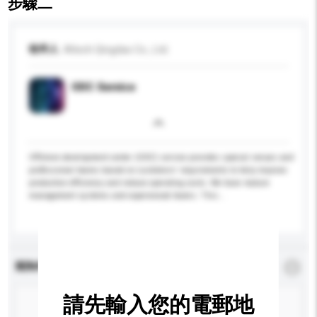
步驟二
收件人
Altech Qingdao Co., Ltd.
ODC Service
Offshore development center (ODC) service provides special venues and
professional teams based on customers' requirements to help improve
production efficiency and reduce operating costs. We have mature
management systems and experienced teams. This...
更多...
查詢內容
*
必須填寫
請先輸入您的電郵地