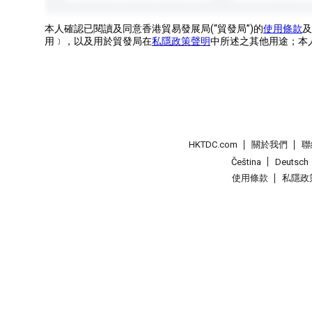
本人確認已閱讀及同意香港貿易發展局(“貿發局”)的
使用條款
及
用﹞，以及用於貿發局在
私隱政策聲明
中所述之其他用途；本
HKTDC.com
關於我們
聯
Čeština
Deutsch
使用條款
私隱政