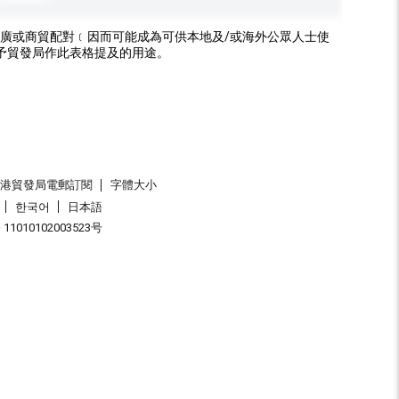
廣或商貿配對﹝因而可能成為可供本地及/或海外公眾人士使
予貿發局作此表格提及的用途。
香港貿發局電郵訂閱
字體大小
한국어
日本語
1010102003523号