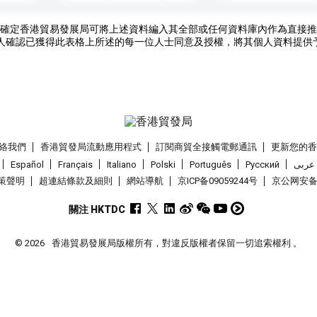
確定香港貿易發展局可將上述資料編入其全部或任何資料庫內作為直接推
人確認已獲得此表格上所述的每一位人士同意及授權，將其個人資料提供
絡我們
香港貿發局流動應用程式
訂閱商貿全接觸電郵通訊
更新您的
Español
Français
Italiano
Polski
Português
Pусский
عربى
策聲明
超連結條款及細則
網站導航
京ICP备09059244号
京公网安备 1
關注 HKTDC
© 2026
香港貿易發展局版權所有，對違反版權者保留一切追索權利 。