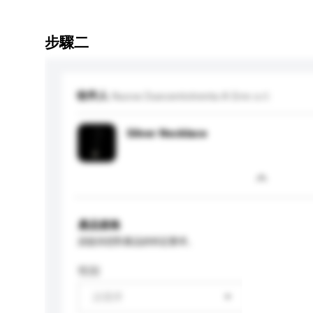
步驟二
收件人
Nuova Duecentotrenta A Erre s.r.l.
Silver Necklace
產品規格
請提供您對產品的特定要求。
性别
請選擇