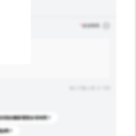
*
必須填寫
輸入字數上限: 0 / 500
送到我的國家需要多長時間？
標誌嗎？