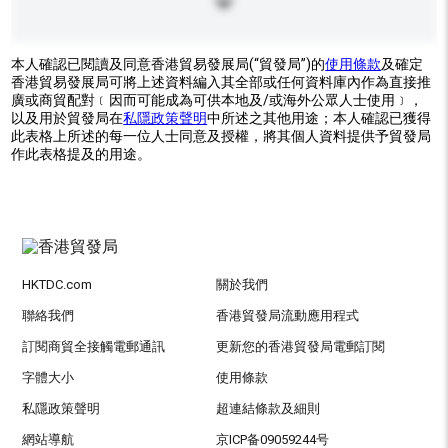
本人確認已閱讀及同意香港貿易發展局(“貿發局”)的
使用條款
及確定
香港貿易發展局可將上述資料編入其全部或任何資料庫內作為直接推
廣或商貿配對﹝因而可能成為可供本地及/或海外公眾人士使用﹞，
以及用於貿發局在
私隱政策聲明
中所述之其他用途；本人確認已獲得
此表格上所述的每一位人士同意及授權，將其個人資料提供予貿發局
作此表格提及的用途。
HKTDC.com
關於我們
聯絡我們
香港貿發局流動應用程式
訂閱商貿全接觸電郵通訊
更新您的香港貿發局電郵訂閱
字體大小
使用條款
私隱政策聲明
超連結條款及細則
網站導航
京ICP备09059244号