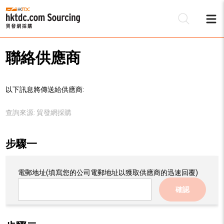
聯絡供應商
以下訊息將傳送給供應商:
查詢來源:
貿發網採購
步驟一
電郵地址
(填寫您的公司電郵地址以獲取供應商的迅速回覆)
確認