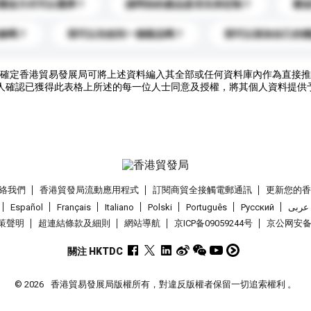
運送方式可以選擇？
請問你的產品是否支持定制？
運
錄嗎？
我可以先收到一個樣品嗎？
我可以添加自己的
確定香港貿易發展局可將上述資料編入其全部或任何資料庫內作為直接推
人確認已獲得此表格上所述的每一位人士同意及授權，將其個人資料提供
絡我們
香港貿發局流動應用程式
訂閱商貿全接觸電郵通訊
更新您的
Español
Français
Italiano
Polski
Português
Pусский
عربى
策聲明
超連結條款及細則
網站導航
京ICP备09059244号
京公网安备 1
關注 HKTDC
© 2026
香港貿易發展局版權所有，對違反版權者保留一切追索權利 。