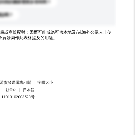
送到我的國家需要多長時間？
標誌嗎？
廣或商貿配對﹝因而可能成為可供本地及/或海外公眾人士使
予貿發局作此表格提及的用途。
香港貿發局電郵訂閱
字體大小
한국어
日本語
1010102003523号