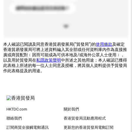
請問你的產品是否支持定制？
本人確認已閱讀及同意香港貿易發展局(“貿發局”)的
使用條款
及確定
香港貿易發展局可將上述資料編入其全部或任何資料庫內作為直接推
廣或商貿配對﹝因而可能成為可供本地及/或海外公眾人士使用﹞，
以及用於貿發局在
私隱政策聲明
中所述之其他用途；本人確認已獲得
此表格上所述的每一位人士同意及授權，將其個人資料提供予貿發局
作此表格提及的用途。
HKTDC.com
關於我們
聯絡我們
香港貿發局流動應用程式
訂閱商貿全接觸電郵通訊
更新您的香港貿發局電郵訂閱