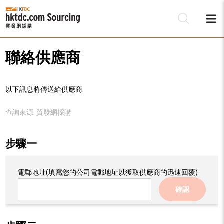
聯絡供應商
以下訊息將傳送給供應商:
查詢來源:
貿發網採購
步驟一
電郵地址
(填寫您的公司電郵地址以獲取供應商的迅速回覆)
確認