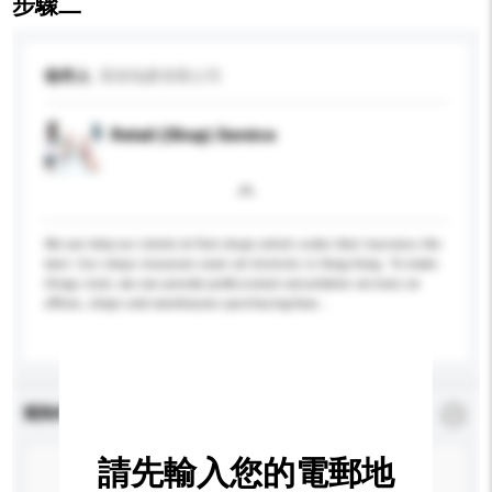
步驟二
收件人
英煌地產有限公司
Retail (Shop) Service
We can help our clients to find shops which suites their business the
best. Our shops resources cover all districts in Hong Kong. To make
things nicer, we can provide professional consultation services on
offices, shops and warehouses purchasing/leas...
更多...
查詢內容
*
必須填寫
請先輸入您的電郵地