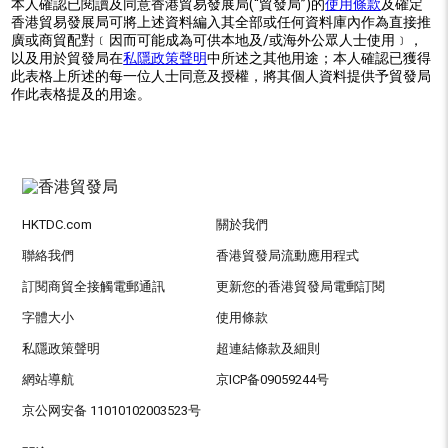
本人確認已閱讀及同意香港貿易發展局(“貿發局”)的
使用條款
及確定
香港貿易發展局可將上述資料編入其全部或任何資料庫內作為直接推
廣或商貿配對﹝因而可能成為可供本地及/或海外公眾人士使用﹞，
以及用於貿發局在
私隱政策聲明
中所述之其他用途；本人確認已獲得
此表格上所述的每一位人士同意及授權，將其個人資料提供予貿發局
作此表格提及的用途。
HKTDC.com
關於我們
聯絡我們
香港貿發局流動應用程式
訂閱商貿全接觸電郵通訊
更新您的香港貿發局電郵訂閱
字體大小
使用條款
私隱政策聲明
超連結條款及細則
網站導航
京ICP备09059244号
京公网安备 11010102003523号