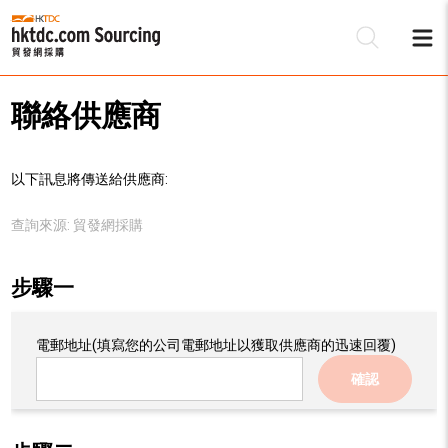
聯絡供應商
以下訊息將傳送給供應商:
查詢來源:
貿發網採購
步驟一
電郵地址
(填寫您的公司電郵地址以獲取供應商的迅速回覆)
確認