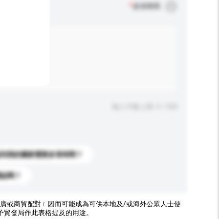
*
必須填寫
輸入字數上限: 0 / 500
送到我的國家需要多長時間？
標誌嗎？
廣或商貿配對﹝因而可能成為可供本地及/或海外公眾人士使
予貿發局作此表格提及的用途。