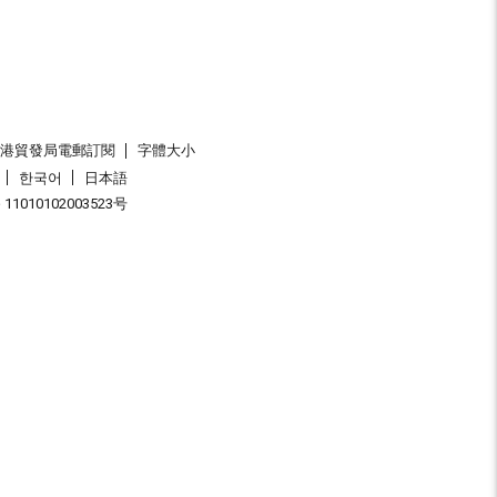
香港貿發局電郵訂閱
字體大小
한국어
日本語
1010102003523号