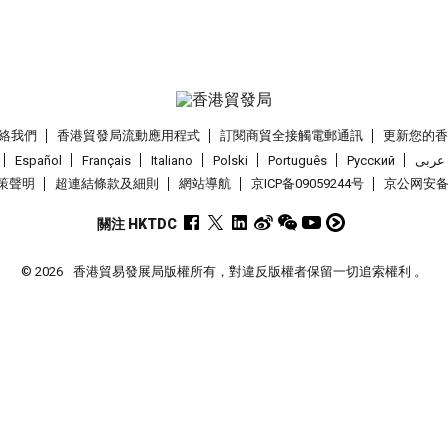
絡我們
香港貿發局流動應用程式
訂閱商貿全接觸電郵通訊
更新您的
Español
Français
Italiano
Polski
Português
Pусский
عربى
策聲明
超連結條款及細則
網站導航
京ICP备09059244号
京公网安备 1
關注 HKTDC
© 2026
香港貿易發展局版權所有，對違反版權者保留一切追索權利 。