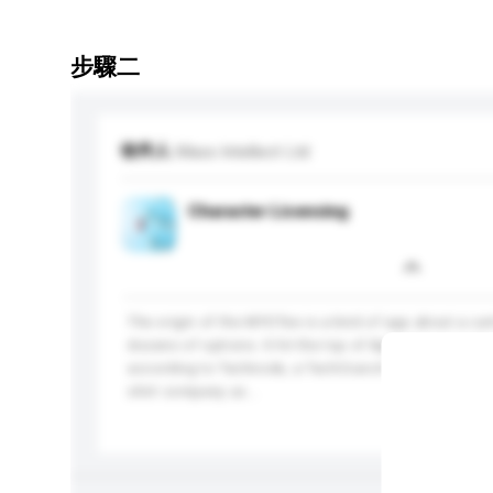
步驟二
收件人
Mass Intellect Ltd
Character Licensing
The origin of the MYOTee is a kind of app about a car
dozens of options. It hit the top of Apple&rsquo;s fre
according to Technode, a TechCrunch partner in Chin
shirt company us...
更多...