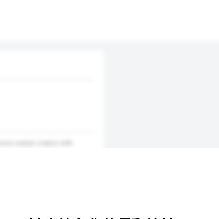
toon avatar creator with
e app ranking in China,
a. The MYOTee began as a T-