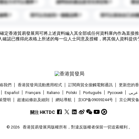
運送方式可以選擇？
請問你的產品是否支持定制？
運
錄嗎？
我可以先收到一個樣品嗎？
我可以添加自己的
確定香港貿易發展局可將上述資料編入其全部或任何資料庫內作為直接推
人確認已獲得此表格上所述的每一位人士同意及授權，將其個人資料提供
絡我們
香港貿發局流動應用程式
訂閱商貿全接觸電郵通訊
更新您的
Español
Français
Italiano
Polski
Português
Pусский
عربى
策聲明
超連結條款及細則
網站導航
京ICP备09059244号
京公网安备 1
關注 HKTDC
© 2026
香港貿易發展局版權所有，對違反版權者保留一切追索權利 。