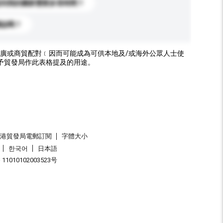
送到我的國家需要多長時間？
標誌嗎？
廣或商貿配對﹝因而可能成為可供本地及/或海外公眾人士使
予貿發局作此表格提及的用途。
香港貿發局電郵訂閱
字體大小
한국어
日本語
1010102003523号